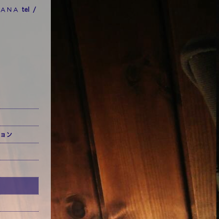
ＡＮＡ
tel /
ョン