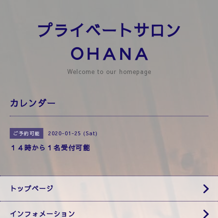
プライベートサロン
ＯＨＡＮＡ
Welcome to our homepage
カレンダー
2020-01-25 (Sat)
ご予約可能
１４時から１名受付可能
トップページ
インフォメーション