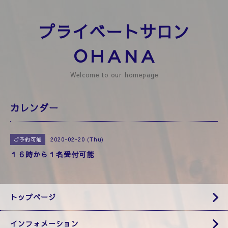
プライベートサロン
ＯＨＡＮＡ
Welcome to our homepage
カレンダー
2020-02-20 (Thu)
ご予約可能
１６時から１名受付可能
トップページ
インフォメーション