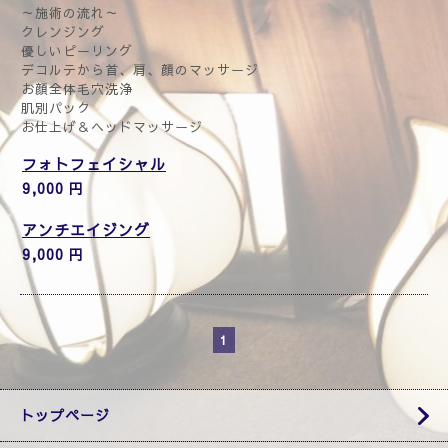
～施術の流れ～
クレンジング
優しいピーリング
デコルテから首、肩、顔のマッサージ
お顔全体毛穴洗浄
肌別パック
お仕上げ＆ヘッドマッサージ
フォトフェイシャル
9,000 円
アンチエイジング
9,000 円
1
トップページ