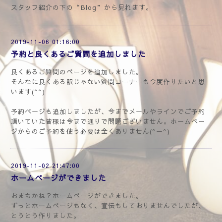
スタッフ紹介の下の“Blog”から見れます。
2019-11-06 01:16:00
予約と良くあるご質問を追加しました
良くあるご質問のページを追加しました。
そんなに良くある訳じゃない質問コーナーも今度作りたいと思
います(^^)
予約ページも追加しましたが、今までメールやラインでご予約
頂いていた皆様は今まで通りで問題ございません。ホームペー
ジからのご予約を使う必要は全くありません(^ー^)
2019-11-02 21:47:00
ホームページができました
おまちかね？ホームページができました。
ずっとホームページもなく、宣伝もしておりませんでしたが、
とうとう作りました。