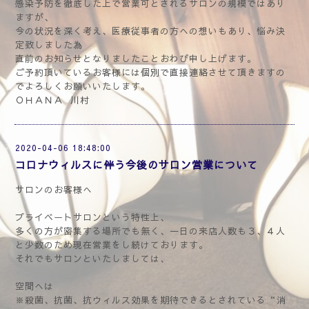
感染予防を徹底した上で営業可とされるサロンの規模ではあり
ますが、
今の状況を深く考え、医療従事者の方への想いもあり、悩み決
定致しました為
直前のお知らせとなりましたことおわび申し上げます。
ご予約頂いているお客様には個別で直接連絡させて頂きますの
でよろしくお願いいたします。
ＯＨＡＮＡ 川村
2020-04-06 18:48:00
コロナウィルスに伴う今後のサロン営業について
サロンのお客様へ
プライベートサロンという特性上、
多くの方が密集する場所でも無く、一日の来店人数も３、４人
と少数のため現在営業をし続けております。
それでもサロンといたしましては、
空間へは
※殺菌、抗菌、抗ウィルス効果を期待できるとされている“消