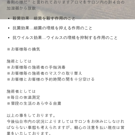
毒剤の様だ”と言われておりますアロマをサロン内の計４台の
加湿器から放散
殺菌効果…細菌を殺す作用のこと
抗菌効果…細菌の増殖を抑える作用のこと
抗ウイルス効果…ウイルスの増殖を抑制する作用のこと
※お客様毎の換気
施術としては
※お客様毎の施術者の手指消毒
※お客様毎の施術者のマスクの取り替え
※お客様とお客様の予約時間の間を十分空ける
施術者としては
※毎日の体温測定
※普段の生活のあらゆる自粛
以上の事をしております。
今後仙台市内の状況によりましてはサロンをお休みにしなけれ
ばならない事態も考えられますが、細心の注意を払い現在は営
業をいたしております。